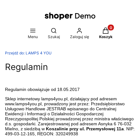
Produkty w koszy
Otwórz wyszukiwarkę
Menu
Szukaj
Zaloguj się
Koszyk
Przejdź do:
LAMPS 4 YOU
Regulamin
Regulamin obowiązuje od 18.05.2017
Sklep internetowy lamps4you.pl, działający pod adresem
www.lamps4you.pl, prowadzony jest przez: Przedsiębiorstwo
Usługowo Handlowe JESTRAB wpisanego do Centralnej
Ewidencji i Informacji o Działalności Gospodarczej
Rzeczypospolitej Polskiej prowadzonej przez ministra właściwego
d.s. gospodarki. Zarejestrowanej pod adresem Asnyka 6 76-032
Mielno, z siedzibą w
Koszalinie przy ul. Przemysłowej 11a
. NIP:
499-03-12-165, REGON: 320249938