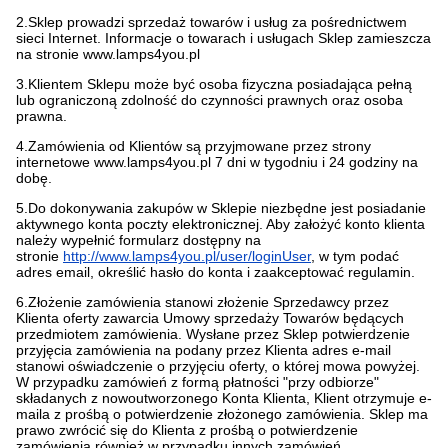
2.Sklep prowadzi sprzedaż towarów i usług za pośrednictwem
sieci Internet. Informacje o towarach i usługach Sklep zamieszcza
na stronie www.lamps4you.pl
3.Klientem Sklepu może być osoba fizyczna posiadająca pełną
lub ograniczoną zdolność do czynności prawnych oraz osoba
prawna.
4.Zamówienia od Klientów są przyjmowane przez strony
internetowe www.lamps4you.pl 7 dni w tygodniu i 24 godziny na
dobę.
5.Do dokonywania zakupów w Sklepie niezbędne jest posiadanie
aktywnego konta poczty elektronicznej. Aby założyć konto klienta
należy wypełnić formularz dostępny na
stronie
http://www.lamps4you.pl/user/loginUser
, w tym podać
adres email, określić hasło do konta i zaakceptować regulamin.
6.Złożenie zamówienia stanowi złożenie Sprzedawcy przez
Klienta oferty zawarcia Umowy sprzedaży Towarów będących
przedmiotem zamówienia. Wysłane przez Sklep potwierdzenie
przyjęcia zamówienia na podany przez Klienta adres e-mail
stanowi oświadczenie o przyjęciu oferty, o której mowa powyżej.
W przypadku zamówień z formą płatności "przy odbiorze"
składanych z nowoutworzonego Konta Klienta, Klient otrzymuje e-
maila z prośbą o potwierdzenie złożonego zamówienia. Sklep ma
prawo zwrócić się do Klienta z prośbą o potwierdzenie
zamówienia również w przypadku innych zamówień.