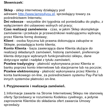
Słowniczek:
Sklep
- sklep internetowy działający pod
adresem
http://www.lamps4you.pl
, sprzedający towary za
pośrednictwem Internetu;
Dni robocze
- wszystkie dni tygodnia od poniedziałku do piątku, z
wyłączeniem dni ustawowo wolnych od pracy;
Czas realizacji zamówienia
- czas, w jakim Sklep skompletuje
zamówienie i przekaże je przewoźnikowi realizującemu wybraną
przez Klienta formę dostawy;
Klient
- osoba fizyczna lub prawna dokonująca zakupów w
Sklepie, posiadająca konto klienta;
Konto Klienta
- baza zawierająca dane Klienta służące do
realizacji składanych zamówień, historię zamówień, preferencje
klienta dotyczące wybranych funkcjonalności sklepu, dane
dotyczące wpłat i nadpłat z tytułu zamówień;
Przelew tradycyjny
- płatność wykonywana przez Klienta w
banku poprzez konto internetowe lub stacjonarne lub na poczcie;
Przelew elektroniczny
- płatność wykonywana przez Klienta z
konta bankowego on-line, za pośrednictwem systemu Pay-Pal lub
innych systemów płatności on-line.
I. Przyjmowanie i realizacja zamówień.
1.Informacje zawarte na Stronie Internetowej Sklepu nie stanowią
oferty Sprzedawcy w rozumieniu Kodeksu cywilnego, a jedynie
zaproszenie Klientów do składania ofert zawarcia Umowy
sprzedaży.