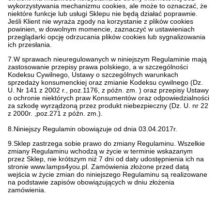
wykorzystywania mechanizmu cookies, ale może to oznaczać, że
niektóre funkcje lub usługi Sklepu nie będą działać poprawnie.
Jeśli Klient nie wyraża zgody na korzystanie z plików cookies
powinien, w dowolnym momencie, zaznaczyć w ustawieniach
przeglądarki opcję odrzucania plików cookies lub sygnalizowania
ich przesłania.
7.W sprawach nieuregulowanych w niniejszym Regulaminie mają
zastosowanie przepisy prawa polskiego, a w szczególności
Kodeksu Cywilnego, Ustawy o szczególnych warunkach
sprzedaży konsumenckiej oraz zmianie Kodeksu cywilnego (Dz.
U. Nr 141 z 2002 r., poz.1176, z późn. zm. ) oraz przepisy Ustawy
o ochronie niektórych praw Konsumentów oraz odpowiedzialności
za szkodę wyrządzoną przez produkt niebezpieczny (Dz. U. nr 22
z 2000r. ,poz.271 z późn. zm.).
8.Niniejszy Regulamin obowiązuje od dnia 03.04.2017r.
9.Sklep zastrzega sobie prawo do zmiany Regulaminu. Wszelkie
zmiany Regulaminu wchodzą w życie w terminie wskazanym
przez Sklep, nie krótszym niż 7 dni od daty udostępnienia ich na
stronie www.lamps4you.pl. Zamówienia złożone przed datą
wejścia w życie zmian do niniejszego Regulaminu są realizowane
na podstawie zapisów obowiązujących w dniu złożenia
zamówienia.