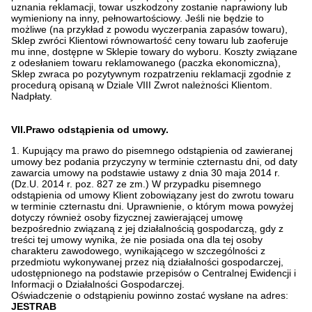
uznania reklamacji, towar uszkodzony zostanie naprawiony lub
wymieniony na inny, pełnowartościowy. Jeśli nie będzie to
możliwe (na przykład z powodu wyczerpania zapasów towaru),
Sklep zwróci Klientowi równowartość ceny towaru lub zaoferuje
mu inne, dostępne w Sklepie towary do wyboru. Koszty związane
z odesłaniem towaru reklamowanego (paczka ekonomiczna),
Sklep zwraca po pozytywnym rozpatrzeniu reklamacji zgodnie z
procedurą opisaną w Dziale VIII Zwrot należności Klientom.
Nadpłaty.
VII.Prawo odstąpienia od umowy.
1. Kupujący ma prawo do pisemnego odstąpienia od zawieranej
umowy bez podania przyczyny w terminie czternastu dni, od daty
zawarcia umowy na podstawie ustawy z dnia 30 maja 2014 r.
(Dz.U. 2014 r. poz. 827 ze zm.) W przypadku pisemnego
odstąpienia od umowy Klient zobowiązany jest do zwrotu towaru
w terminie czternastu dni. Uprawnienie, o którym mowa powyżej
dotyczy również osoby fizycznej zawierającej umowę
bezpośrednio związaną z jej działalnością gospodarczą, gdy z
treści tej umowy wynika, że nie posiada ona dla tej osoby
charakteru zawodowego, wynikającego w szczególności z
przedmiotu wykonywanej przez nią działalności gospodarczej,
udostępnionego na podstawie przepisów o Centralnej Ewidencji i
Informacji o Działalności Gospodarczej.
Oświadczenie o odstąpieniu powinno zostać wysłane na adres:
JESTRAB