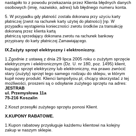
nastąpiło to z powodu przekazania przez Klienta błędnych danych
osobowych (imię, nazwisko, adres) lub błędnego numeru konta.
5. W
przypadku gdy płatność została dokonana przy użyciu karty
płatniczej (zwrot na rachunek karty użytej do płatności) [np. W
przypadku wystąpienia konieczności zwrotu środków za transakcję
dokonaną przez klienta kartą
płatniczą sprzedający dokonana zwrotu na rachunek bankowy
przypisany do karty płatniczej Zamawiającego.
IX.Zużyty sprzęt elektryczny i elektroniczny.
1.Zgodnie z ustawą z dnia 29 lipca 2005 roku o zużytym sprzęcie
elektrycznym i elektronicznym (Dz. U. nr 180, poz. 1495) klient,
kupując sprzęt elektryczny lub elektroniczny, ma prawo zwrócić
stary (zużyty) sprzęt tego samego rodzaju do sklepu, w którym
kupił nowy produkt. Klienci lamps4you.pl, chcący skorzystać z tej
możliwości, proszeni są o odsyłanie zużytego sprzętu na adres:
JESTRAB
ul. Przemysłowa 11a
75-216 Koszalin
2.Koszt przesyłki zużytego sprzętu ponosi Klient.
X.KUPONY RABATOWE.
1.Kupon rabatowy przysługuje każdemu klientowi na kolejny
zakup w naszym sklepie.