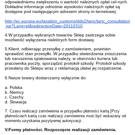
odpowiedniemu zwiększeniu o wartość należnych opłat cel-nych.
Dokładne informacje odnośnie wysokości należnych opłat są
dostępne pod następującym adresem strony in-ternetowej:
http://ec.europa.eu/taxation_customs/dds2/taric/taric_consultation
.jsp?Lang=pl&redirectionDate=20110310
4.W przypadku wybranych towarów Sklep zastrzega sobie
możliwość wyłączenia niektórych form dostawy.
5.Klient, odbierając przesyłkę z zamówieniem, powinien
sprawdzić stan przesyłki. W przypadku stwierdzenia zniszczenia
lub naruszenia opakowania należy, w obecności kuriera lub
pracownika poczty, sporządzić protokół szkody. Protokół szkody
przesłany do Sklepu wraz z reklamacją ułatwi jej rozpatrzenie.
6.Nasze towary dostarczamy wyłącznie do:
a. Polska
b. Niemcy
c. Czechy
d. Slowacja
7.
Czasu realizacji zamówienia w przypadku płatności kartą [Przy
płatnościach kartą czas realizacji zamówienia musi być wskazany od
momentu uzyskania pozytywnej autoryzacji.
V.Formy płatności. Rozpoczęcie realizacji zamówienia.