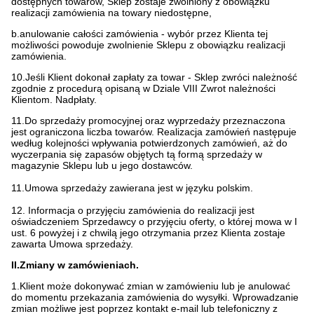
dostępnych towarów, Sklep zostaje zwolniony z obowiązku
realizacji zamówienia na towary niedostępne,
b.anulowanie całości zamówienia - wybór przez Klienta tej
możliwości powoduje zwolnienie Sklepu z obowiązku realizacji
zamówienia.
10.Jeśli Klient dokonał zapłaty za towar - Sklep zwróci należność
zgodnie z procedurą opisaną w Dziale VIII Zwrot należności
Klientom. Nadpłaty.
11.Do sprzedaży promocyjnej oraz wyprzedaży przeznaczona
jest ograniczona liczba towarów. Realizacja zamówień następuje
według kolejności wpływania potwierdzonych zamówień, aż do
wyczerpania się zapasów objętych tą formą sprzedaży w
magazynie Sklepu lub u jego dostawców.
11.Umowa sprzedaży zawierana jest w języku polskim.
12. Informacja o przyjęciu zamówienia do realizacji jest
oświadczeniem Sprzedawcy o przyjęciu oferty, o której mowa w I
ust. 6 powyżej i z chwilą jego otrzymania przez Klienta zostaje
zawarta Umowa sprzedaży.
II.Zmiany w zamówieniach.
1.Klient może dokonywać zmian w zamówieniu lub je anulować
do momentu przekazania zamówienia do wysyłki. Wprowadzanie
zmian możliwe jest poprzez kontakt e-mail lub telefoniczny z