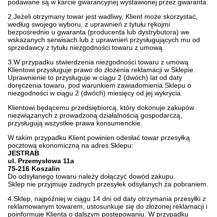
podawane są w karcie gwarancyjnej wystawionej przez gwaranta.
2.Jeżeli otrzymany towar jest wadliwy, Klient może skorzystać,
według swojego wyboru, z uprawnień z tytułu rękojmi
bezpośrednio u gwaranta (producenta lub dystrybutora) we
wskazanych serwisach lub z uprawnień przysługujących mu od
sprzedawcy z tytułu niezgodności towaru z umową.
3.W przypadku stwierdzenia niezgodności towaru z umową
Klientowi przysługuje prawo do złożenia reklamacji w Sklepie.
Uprawnienie to przysługuje w ciągu 2 (dwóch) lat od daty
doręczenia towaru, pod warunkiem zawiadomienia Sklepu o
niezgodności w ciągu 2 (dwóch) miesięcy od jej wykrycia.
Klientowi będącemu przedsiębiorcą, który dokonuje zakupów
niezwiązanych z prowadzoną działalnością gospodarczą,
przysługują wszystkie prawa konsumenckie.
W takim przypadku Klient powinien odesłać towar przesyłką
pocztową ekonomiczną na adres Sklepu:
JESTRAB
ul. Przemysłowa 11a
75-216 Koszalin
Do odsyłanego towaru należy dołączyć dowód zakupu.
Sklep nie przyjmuje żadnych przesyłek odsyłanych za pobraniem.
4.Sklep, najpóźniej w ciągu 14 dni od daty otrzymania przesyłki z
reklamowanym towarem, ustosunkuje się do złożonej reklamacji i
poinformuje Klienta o dalszym postępowaniu. W przypadku