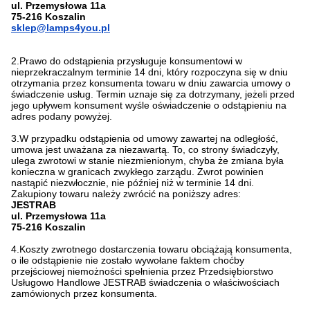
ul. Przemysłowa 11a
75-216 Koszalin
sklep@lamps4you.pl
2.Prawo do odstąpienia przysługuje konsumentowi w
nieprzekraczalnym terminie 14 dni, który rozpoczyna się w dniu
otrzymania przez konsumenta towaru w dniu zawarcia umowy o
świadczenie usług. Termin uznaje się za dotrzymany, jeżeli przed
jego upływem konsument wyśle oświadczenie o odstąpieniu na
adres podany powyżej.
3.W przypadku odstąpienia od umowy zawartej na odległość,
umowa jest uważana za niezawartą. To, co strony świadczyły,
ulega zwrotowi w stanie niezmienionym, chyba że zmiana była
konieczna w granicach zwykłego zarządu. Zwrot powinien
nastąpić niezwłocznie, nie później niż w terminie 14 dni.
Zakupiony towaru należy zwrócić na poniższy adres:
JESTRAB
ul. Przemysłowa 11a
75-216 Koszalin
4.Koszty zwrotnego dostarczenia towaru obciążają konsumenta,
o ile odstąpienie nie zostało wywołane faktem choćby
przejściowej niemożności spełnienia przez Przedsiębiorstwo
Usługowo Handlowe JESTRAB świadczenia o właściwościach
zamówionych przez konsumenta.