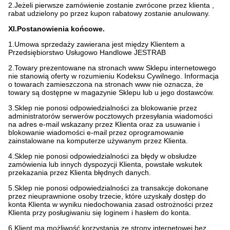
2.Jeżeli pierwsze zamówienie zostanie zwrócone przez klienta ,
rabat udzielony po przez kupon rabatowy zostanie anulowany.
XI.Postanowienia końcowe.
1.Umowa sprzedaży zawierana jest między Klientem a
Przedsiębiorstwo Usługowo Handlowe JESTRAB
2.Towary prezentowane na stronach www Sklepu internetowego
nie stanowią oferty w rozumieniu Kodeksu Cywilnego. Informacja
o towarach zamieszczona na stronach www nie oznacza, że
towary są dostępne w magazynie Sklepu lub u jego dostawców.
3.Sklep nie ponosi odpowiedzialności za blokowanie przez
administratorów serwerów pocztowych przesyłania wiadomości
na adres e-mail wskazany przez Klienta oraz za usuwanie i
blokowanie wiadomości e-mail przez oprogramowanie
zainstalowane na komputerze używanym przez Klienta.
4.Sklep nie ponosi odpowiedzialności za błędy w obsłudze
zamówienia lub innych dyspozycji Klienta, powstałe wskutek
przekazania przez Klienta błędnych danych.
5.Sklep nie ponosi odpowiedzialności za transakcje dokonane
przez nieuprawnione osoby trzecie, które uzyskały dostęp do
konta Klienta w wyniku niedochowania zasad ostrożności przez
Klienta przy posługiwaniu się loginem i hasłem do konta.
6.Klient ma możliwość korzystania ze strony internetowej bez