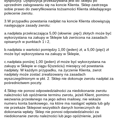
dyspozycji. Dyspozycja przekazywana jest do Sklepu po
uprzednim zalogowaniu się na koncie Klienta. Sklep zastrzega
sobie prawo do zweryfikowania tożsamości Klienta składającego
polecenie zwrotu.
3.W przypadku powstania nadpłat na koncie Klienta obowiązują
następujące zasady zwrotu:
a.nadpłata przekraczająca 5,00 (słownie: pięć) złotych może być
wykorzystana na zakupy w Sklepie lub zwrócona na zasadach
opisanych w punktach 1 i 2,
b.nadpłata o wartości pomiędzy 1,00 (jeden) zł, a 5,00 (pięć) zł
może być wykorzystana na zakupy w Sklepie,
c.nadpłata poniżej 1,00 (jeden) zł może być wykorzystana na
zakupy w Sklepie w ciągu 6(sześciu) miesięcy od powstania
nadpłaty. W każdym przypadku, na życzenie Klienta, zwrot
nadpłaty może zostać zrealizowany na zasadach
wyszczególnionym w pkt. 2. Sklep nie dokonuje zwrotu nadpłat za
pośrednictwem poczty.
4.Sklep nie ponosi odpowiedzialności za niedokonanie zwrotu
należności lub opóźnienie terminu zwrotu, jeżeli Klient, pomimo
wezwania przesłanego na jego adres mailowy, nie wskaże
numeru konta bankowego, na które ma nastąpić wpłata lub gdy
nie przekaże Sklepowi wszystkich danych koniecznych do
dokonania wpłaty. Sklep nie ponosi odpowiedzialności za
niedokonanie zwrotu należności lub jego opóźnienie, jeżeli