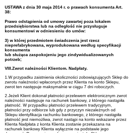
USTAWA z dnia 30 maja 2014 r. o prawach konsumenta Art.
38:
Prawo odstąpienia od umowy zawartej poza lokalem
przedsiębiorstwa lub na odległość nie przysługuje
konsumentowi w odniesieniu do umów:
3) w której przedmiotem świadczenia jest rzecz
nieprefabrykowana, wyprodukowana według specyfikacji
konsumenta
lub służąca zaspokojeniu jego zindywidualizowanych
potrzeb;
VIII.Zwrot należności Klientom. Nadpłaty.
1.W przypadku zaistnienia okoliczności zobowiązujących Sklep do
zwrotu należności wpłaconych przez Klienta na konto Sklepu,
zwrot ten następuje maksymalnie w ciągu 7 dni roboczych.
2.Jeżeli Klient dokonał płatności przelewem elektronicznym zwrot
należności następuje na rachunek bankowy, z którego nastąpiła
płatność. W przypadku płatności przelewem tradycyjnym,
płatności przy odbiorze lub gdy z przyczyn niezależnych od
Sklepu identyfikacja rachunku bankowego, z którego nastąpiła
płatność jest niemożliwa, zwrot nastąpi na konto wskazane przez
Klienta Nadpłata z konta Klienta zostanie przekazana na
rachunek bankowy Klienta wyłącznie na podstawie jego