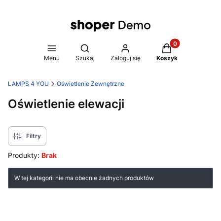
Produkty w koszy
Otwórz wyszukiwarkę
Menu
Szukaj
Zaloguj się
Koszyk
LAMPS 4 YOU
Oświetlenie Zewnętrzne
Oświetlenie elewacji
Filtry
Produkty:
Brak
Lista produktów
W tej kategorii nie ma obecnie żadnych produktów