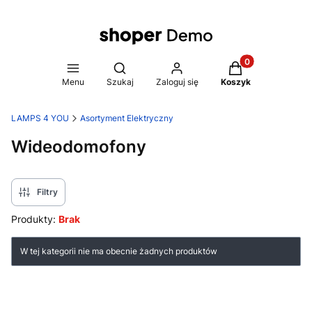
Produkty w koszy
Otwórz wyszukiwarkę
Menu
Szukaj
Zaloguj się
Koszyk
LAMPS 4 YOU
Asortyment Elektryczny
Wideodomofony
Filtry
Produkty:
Brak
Lista produktów
W tej kategorii nie ma obecnie żadnych produktów