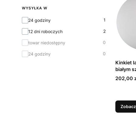
WYSYŁKA W
Wysyłka w
1
24 godziny
2
12 dni roboczych
0
towar niedostępny
0
24 godziny
Kinkiet 
białym 
1-BK Ital
Cena
202,00 z
Zobacz