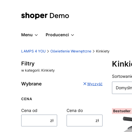
Menu
Producenci
LAMPS 4 YOU
Oświetlenie Wewnętrzne
Kinkiety
Kinki
Filtry
w kategorii: Kinkiety
Lista
Sortowani
Wybrane
Wyczyść
Domyśl
CENA
Cena od
Cena do
Bestseller
zł
zł