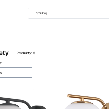
ety
Produkty:
3
 produktów
e:
ne