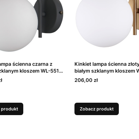
lampa ścienna czarna z
Kinkiet lampa ścienna złoty
szklanym kloszem WL-5510-
białym szklanym kloszem 
ux
1-HBR Italux
Cena
ł
206,00 zł
 produkt
Zobacz produkt