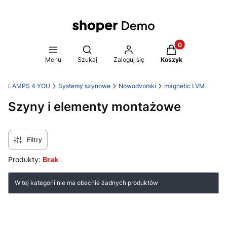
Produkty w koszy
Otwórz wyszukiwarkę
Menu
Szukaj
Zaloguj się
Koszyk
LAMPS 4 YOU
Systemy szynowe
Nowodvorski
magnetic LVM
Szyny i elementy montażowe
Filtry
Produkty:
Brak
Lista produktów
W tej kategorii nie ma obecnie żadnych produktów