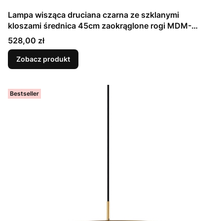
Lampa wisząca druciana czarna ze szklanymi
kloszami średnica 45cm zaokrąglone rogi MDM-
3936/3 BK Italux
Cena
528,00 zł
Zobacz produkt
Bestseller