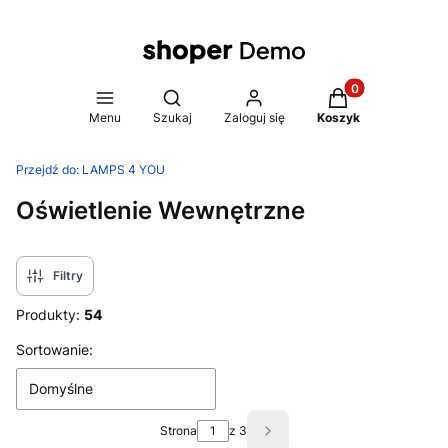
Produkty w koszy
Otwórz wyszukiwarkę
Menu
Szukaj
Zaloguj się
Koszyk
Przejdź do:
LAMPS 4 YOU
Oświetlenie Wewnętrzne
Filtry
Produkty:
54
Lista produktów
Sortowanie:
Domyślne
Strona
z 3
Następne produkty