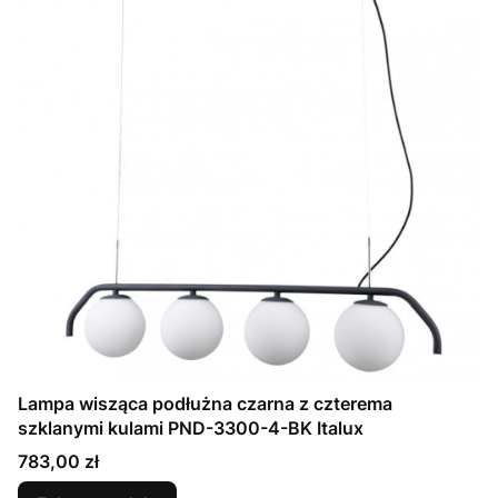
Lampa wisząca podłużna czarna z czterema
szklanymi kulami PND-3300-4-BK Italux
Cena
783,00 zł