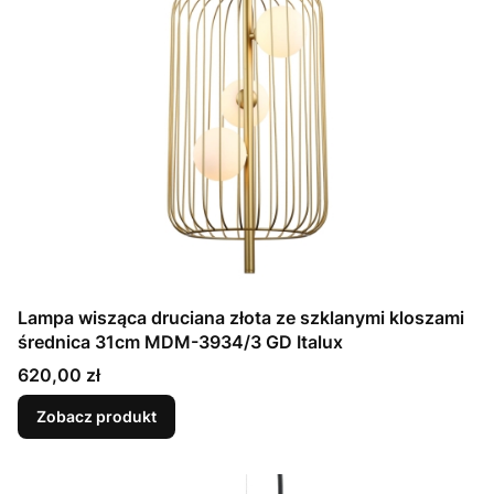
Lampa wisząca druciana złota ze szklanymi kloszami
średnica 31cm MDM-3934/3 GD Italux
Cena
620,00 zł
Zobacz produkt