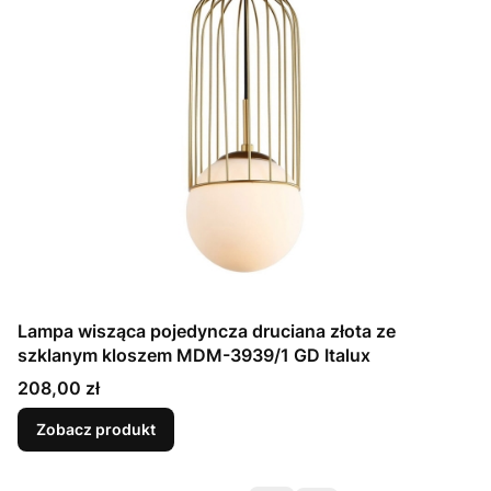
Lampa wisząca pojedyncza druciana złota ze
szklanym kloszem MDM-3939/1 GD Italux
Cena
208,00 zł
Zobacz produkt