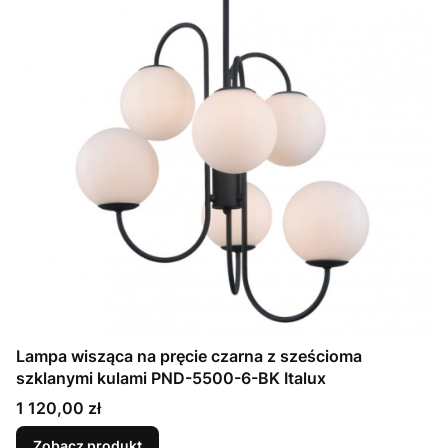
Lampa wisząca na pręcie czarna z sześcioma
szklanymi kulami PND-5500-6-BK Italux
Cena
1 120,00 zł
Zobacz produkt