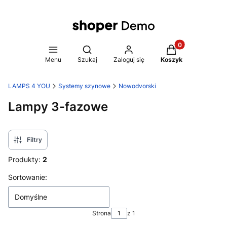
Produkty w koszy
Otwórz wyszukiwarkę
Menu
Szukaj
Zaloguj się
Koszyk
LAMPS 4 YOU
Systemy szynowe
Nowodvorski
Lampy 3-fazowe
Filtry
Produkty:
2
Lista produktów
Sortowanie:
Domyślne
Strona
z 1